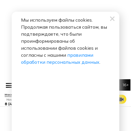
Мы используем файлы cookies.
Продолжая пользоваться сайтом, вы
подтверждаете, что были
проинформированы об
использовании файлов cookies и
согласны с нашими
правилами
обработки персональных данных
.
16+
Весёлый Чат
Весёлый Чат
Москва 88.7 FM
СМОТРЕТЬ ЭФИР
Номер прямого эфира
8 (495) 229 29 09