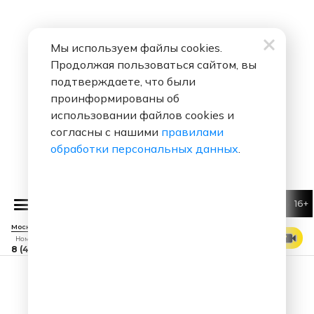
Мы используем файлы cookies.
Продолжая пользоваться сайтом, вы
подтверждаете, что были
проинформированы об
использовании файлов cookies и
согласны с нашими
правилами
обработки персональных данных
.
16+
Юлианна Караулова
Аривидер
Москва 88.7 FM
СМОТРЕТЬ ЭФИР
Номер прямого эфира
8 (495) 229 29 09