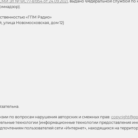
МИ Эл № ФС77-81954 от 24.09.2021
, выдано Федеральной службой по н
омнадзор).
тственностью «ГПМ Радио»
й, улица Новомосковская, дом 12)
язательна.
нзии по вопросам нарушения авторских и смежных прав:
copyright@gp
тельные технологии (информационные технологии предоставления ин
редпочтениям пользователей сети «Интернет», находящихся на террит