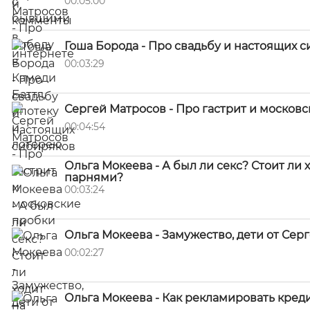
00:05:00
Гоша Борода - Про свадьбу и настоящих 
00:03:29
Сергей Матросов - Про гастрит и москов
00:04:54
Ольга Мокеева - А был ли секс? Стоит ли 
парнями?
00:03:24
Ольга Мокеева - Замужество, дети от Сер
00:02:27
Ольга Мокеева - Как рекламировать креди