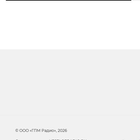
Очередь прослуши
Добавьте в очередь прослушивания другие 
© ООО «ГПМ Радио», 2026