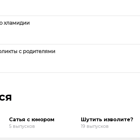
ро хламидии
фликты с родителями
ся
Сатья с юмором
Шутить изволите?
5 выпусков
19 выпусков