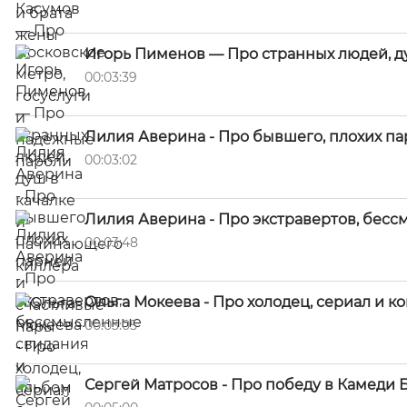
Игорь Пименов — Про странных людей, д
00:03:39
Лилия Аверина - Про бывшего, плохих па
00:03:02
Лилия Аверина - Про экстравертов, бес
00:03:48
Ольга Мокеева - Про холодец, сериал и 
00:03:05
Сергей Матросов - Про победу в Камеди Б