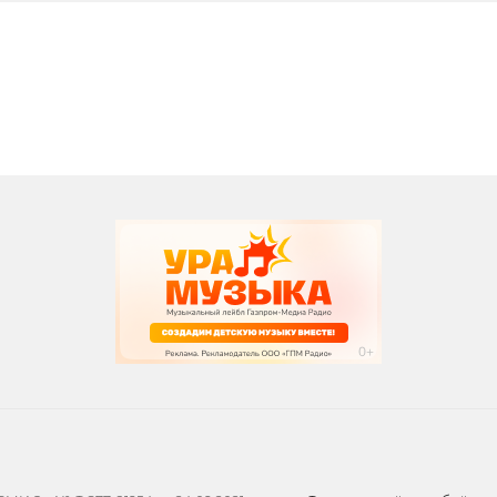
вания
записи программ