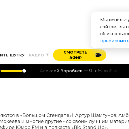
Мы использу
сайтом, вы 
об использо
правилами 
СМОТРЕТЬ
ИТЬ ШУТКУ
РАДИО
ЭФИР
Алексей Воробьев
Я тебя люблю
яются в «Большом Стендапе»! Артур Шамгунов, Ам
Мокеева и многие другие - со своим лучшим матери
эфире Юмор FM и в подкасте «Big Stand Up».