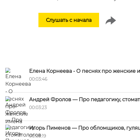
Слушать с начала
Елена Корнеева - О песнях про женские 
00:03:46
Андрей Фролов — Про педагогику, стома
00:03:23
Игорь Пименов — Про обломщиков, гулящ
00:03:19