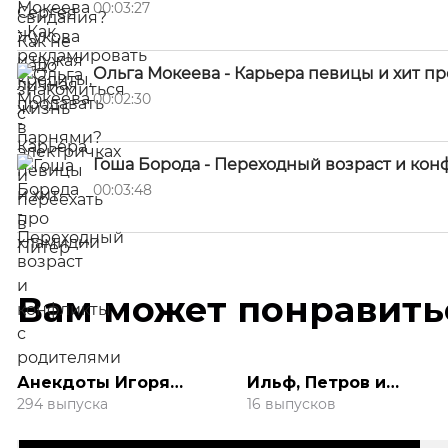
00:03:27
Ольга Мокеева - Карьера певицы и хит п
00:02:30
Гоша Борода - Переходный возраст и кон
00:03:48
Вам может понравить
Анекдоты Игоря
Ильф, Петров и
Маменко
Бурунов! 12 стульев и
294 выпуска
16 выпусков
Золотой Теленок