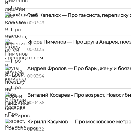
Глеб Капелюх — Про таксиста, переписку
00:03:49
Игорь Пименов — Про друга Андрея, поез
00:03:35
Андрей Фролов — Про бары, жену и бояз
00:03:54
Виталий Косарев - Про возраст, Новосиб
00:04:36
Кирилл Касумов — Про московское метро
00:03:32