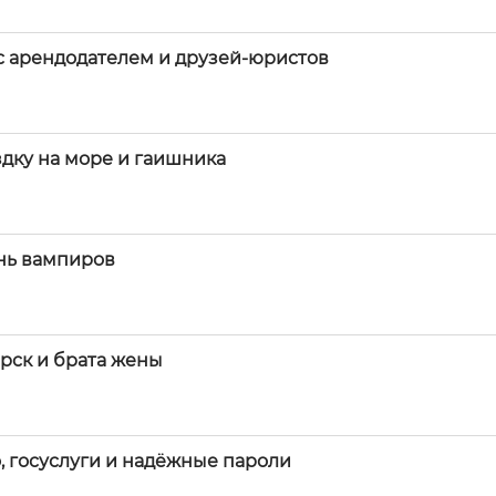
 с арендодателем и друзей-юристов
дку на море и гаишника
нь вампиров
ирск и брата жены
, госуслуги и надёжные пароли