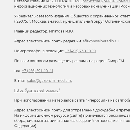
Сетевое издание VESELOERADIO.RU,
регистрационный номер С
информационных технологий и массовых коммуникаций (Роск
Учредитель сетевого издания: Общество с ограниченной отве
(129075, г. Москва, вн.тер.г. муниципальный округ Останкински
Главный редактор: Ипатова И.Ю.
Адрес электронной почты редакции:
efir@veseloeradio.ru
Номер телефона редакции:
+7 (495) 730-10-10
По всем вопросам размещения рекламы на радио Юмор FM
тел.
+7 (495) 921-40-41
E-mail:
sales@gazprom-media.ru
https://gpmsaleshouse.ru/
При использовании материалов сайта гиперссылка на сайт об
Адрес электронной почты для отправления досудебной прете
На информационном ресурсе (сайте) применяются рекоменда
сбора, систематизации и анализа сведений, относящихся к п
Федерации)