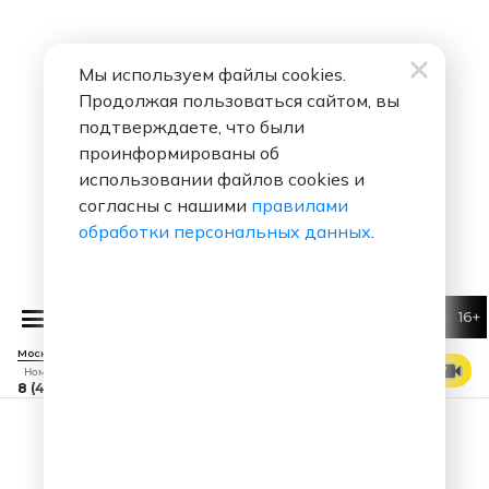
Мы используем файлы cookies.
Продолжая пользоваться сайтом, вы
подтверждаете, что были
проинформированы об
использовании файлов cookies и
согласны с нашими
правилами
обработки персональных данных
.
16+
Сергей Лазарев
Сдавайся
Москва 88.7 FM
СМОТРЕТЬ ЭФИР
Номер прямого эфира
8 (495) 229 29 09