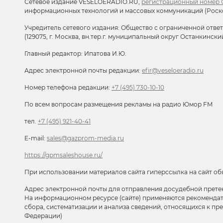
Сетевое издание VESELOERADIO.RU,
регистрационный номер С
информационных технологий и массовых коммуникаций (Роск
Учредитель сетевого издания: Общество с ограниченной отве
(129075, г. Москва, вн.тер.г. муниципальный округ Останкински
Главный редактор: Ипатова И.Ю.
Адрес электронной почты редакции:
efir@veseloeradio.ru
Номер телефона редакции:
+7 (495) 730-10-10
По всем вопросам размещения рекламы на радио Юмор FM
тел.
+7 (495) 921-40-41
E-mail:
sales@gazprom-media.ru
https://gpmsaleshouse.ru/
При использовании материалов сайта гиперссылка на сайт об
Адрес электронной почты для отправления досудебной прете
На информационном ресурсе (сайте) применяются рекоменда
сбора, систематизации и анализа сведений, относящихся к п
Федерации)