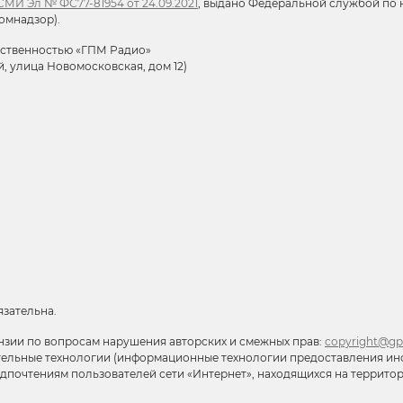
МИ Эл № ФС77-81954 от 24.09.2021
, выдано Федеральной службой по н
омнадзор).
тственностью «ГПМ Радио»
й, улица Новомосковская, дом 12)
язательна.
нзии по вопросам нарушения авторских и смежных прав:
copyright@gp
тельные технологии (информационные технологии предоставления ин
редпочтениям пользователей сети «Интернет», находящихся на террит