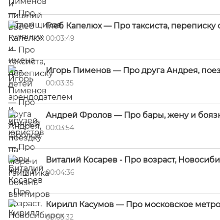
Глеб Капелюх — Про таксиста, переписку
00:03:49
Игорь Пименов — Про друга Андрея, поез
00:03:35
Андрей Фролов — Про бары, жену и бояз
00:03:54
Виталий Косарев - Про возраст, Новосиб
00:04:36
Кирилл Касумов — Про московское метро
00:03:32