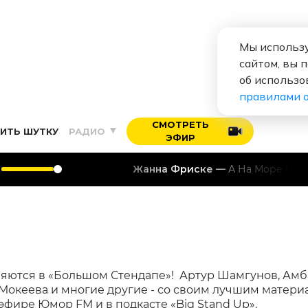
Мы использу
сайтом, вы 
об использо
правилами 
СМОТРЕТЬ
ИТЬ ШУТКУ
РАДИО
ЭФИР
Жанна Фриске
А На Море Белый Песо
яются в «Большом Стендапе»! Артур Шамгунов, Ам
Мокеева и многие другие - со своим лучшим матери
эфире Юмор FM и в подкасте «Big Stand Up».