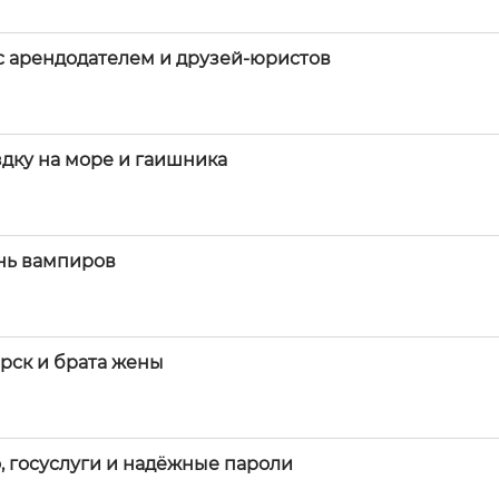
 с арендодателем и друзей-юристов
дку на море и гаишника
нь вампиров
ирск и брата жены
, госуслуги и надёжные пароли