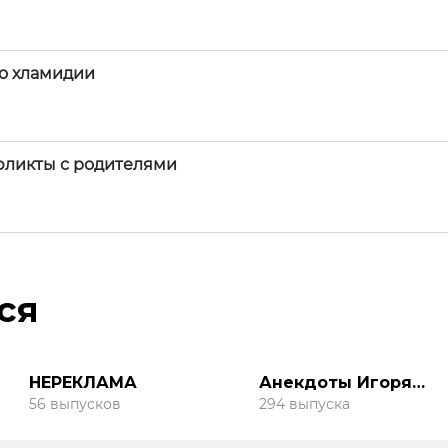
ро хламидии
фликты с родителями
ся
НЕРЕКЛАМА
Анекдоты Игоря
Маменко
56 выпусков
294 выпуска