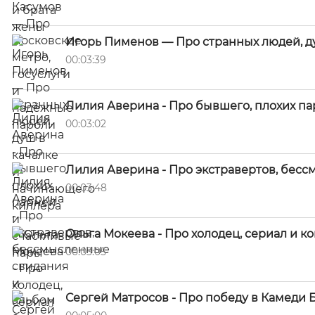
Игорь Пименов — Про странных людей, д
00:03:39
Лилия Аверина - Про бывшего, плохих па
00:03:02
Лилия Аверина - Про экстравертов, бес
00:03:48
Ольга Мокеева - Про холодец, сериал и 
00:03:05
Сергей Матросов - Про победу в Камеди Б