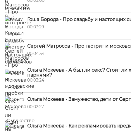
00:05:00
Гоша Борода - Про свадьбу и настоящих 
00:03:29
Сергей Матросов - Про гастрит и москов
00:04:54
Ольга Мокеева - А был ли секс? Стоит ли 
парнями?
00:03:24
Ольга Мокеева - Замужество, дети от Сер
00:02:27
Ольга Мокеева - Как рекламировать креди