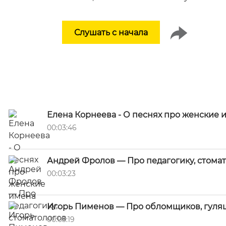
Слушать с начала
Елена Корнеева - О песнях про женские 
00:03:46
Андрей Фролов — Про педагогику, стома
00:03:23
Игорь Пименов — Про обломщиков, гулящ
00:03:19