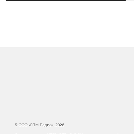
Очередь прослуши
Добавьте в очередь прослушивания другие 
© ООО «ГПМ Радио», 2026