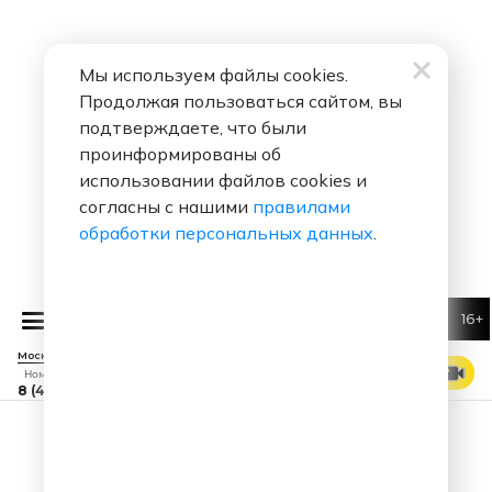
Мы используем файлы cookies.
Продолжая пользоваться сайтом, вы
подтверждаете, что были
проинформированы об
использовании файлов cookies и
согласны с нашими
правилами
обработки персональных данных
.
16+
котека Авария
Если Хочешь Остаться
Москва 88.7 FM
СМОТРЕТЬ ЭФИР
Номер прямого эфира
8 (495) 229 29 09