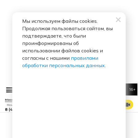
Мы используем файлы cookies.
Продолжая пользоваться сайтом, вы
подтверждаете, что были
проинформированы об
использовании файлов cookies и
согласны с нашими
правилами
обработки персональных данных
.
16+
Дмитрий Колдун
Не Грусти
Москва 88.7 FM
СМОТРЕТЬ ЭФИР
Номер прямого эфира
8 (495) 229 29 09