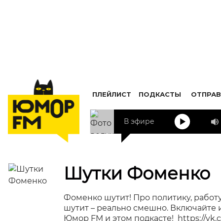
ПЛЕЙЛИСТ
ПОДКАСТЫ
ОТПРАВ
В эфире
Шутки Фоменко
Фоменко шутит! Про политику, работу
шутит – реально смешно. Включайте 
Юмор FM и этом подкасте! https://vk.