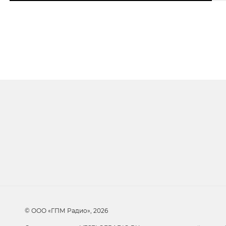
Очередь прослуши
Добавьте в очередь прослушивания другие 
© ООО «ГПМ Радио», 2026