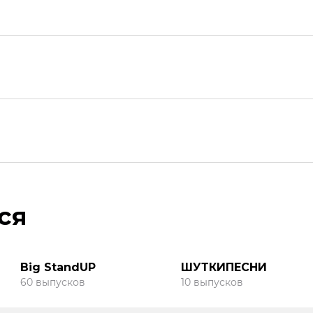
ся
Big StandUP
ШУТКИПЕСНИ
60 выпусков
10 выпусков