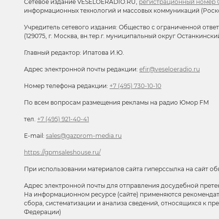
Сетевое издание VESELOERADIO.RU,
регистрационный номер С
информационных технологий и массовых коммуникаций (Роск
Учредитель сетевого издания: Общество с ограниченной отве
(129075, г. Москва, вн.тер.г. муниципальный округ Останкински
Главный редактор: Ипатова И.Ю.
Адрес электронной почты редакции:
efir@veseloeradio.ru
Номер телефона редакции:
+7 (495) 730-10-10
По всем вопросам размещения рекламы на радио Юмор FM
тел.
+7 (495) 921-40-41
E-mail:
sales@gazprom-media.ru
https://gpmsaleshouse.ru/
При использовании материалов сайта гиперссылка на сайт об
Адрес электронной почты для отправления досудебной прете
На информационном ресурсе (сайте) применяются рекоменда
сбора, систематизации и анализа сведений, относящихся к п
Федерации)