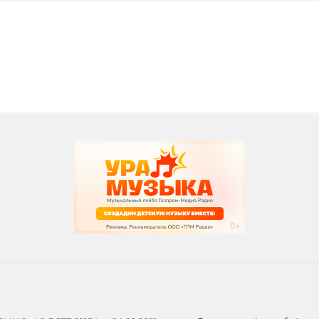
вания
записи программ