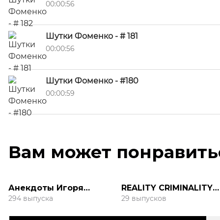
00:00:56
Шутки Фоменко - # 181
00:00:56
Шутки Фоменко - #180
00:00:59
Вам может понравить
Анекдоты Игоря
REALITY CRIMINALITY /
Маменко
Реалити
294 выпуска
29 выпусков
Криминалити