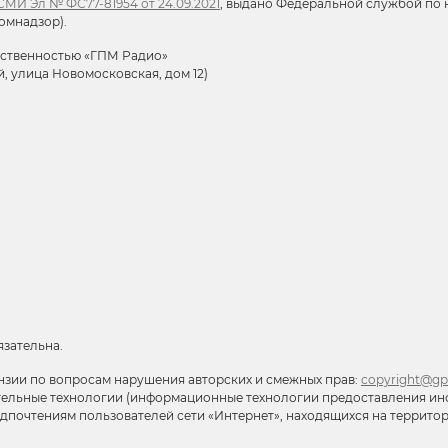
МИ Эл № ФС77-81954 от 24.09.2021
, выдано Федеральной службой по н
омнадзор).
тственностью «ГПМ Радио»
й, улица Новомосковская, дом 12)
язательна.
нзии по вопросам нарушения авторских и смежных прав:
copyright@gp
тельные технологии (информационные технологии предоставления ин
редпочтениям пользователей сети «Интернет», находящихся на террит