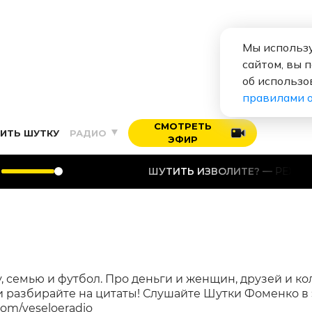
Мы использу
сайтом, вы 
об использо
правилами 
СМОТРЕТЬ
ИТЬ ШУТКУ
РАДИО
ЭФИР
ШУТИТЬ ИЗВОЛИТЕ?
РЕЖИССЁРЫ 
, семью и футбол. Про деньги и женщин, друзей и кол
и разбирайте на цитаты! Слушайте Шутки Фоменко в
com/veseloeradio