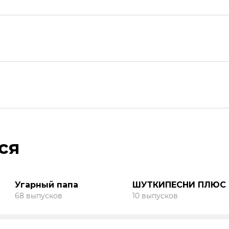
ся
Угарный папа
ШУТКИПЕСНИ ПЛЮС
68 выпусков
10 выпусков