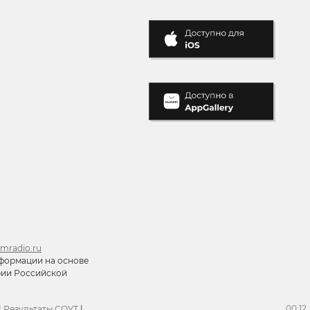
mradio.ru
формации на основе
ории Российской
00:12
|
Результаты СОУТ
|