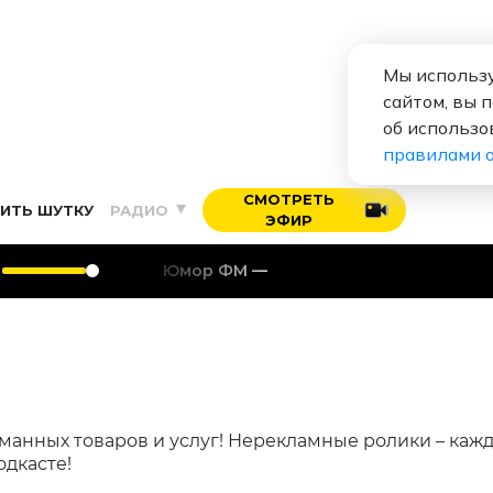
Мы использу
сайтом, вы 
об использо
правилами 
СМОТРЕТЬ
ИТЬ ШУТКУ
РАДИО
ЭФИР
Юмор ФМ
манных товаров и услуг! Нерекламные ролики – каж
одкасте!