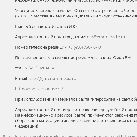
информационных технологий и массовых коммуникаций (Роск
Учредитель сетевого издания: Общество с ограниченной отве
(129075, г. Москва, вн.тер.г. муниципальный округ Останкински
Главный редактор: Ипатова И.Ю.
Адрес электронной почты редакции:
efir@veseloeradio.ru
Номер телефона редакции:
+7 (495) 730-10-10
По всем вопросам размещения рекламы на радио Юмор FM
тел.
+7 (495) 921-40-41
E-mail:
sales@gazprom-media.ru
https://gpmsaleshouse.ru/
При использовании материалов сайта гиперссылка на сайт об
Адрес электронной почты для отправления досудебной прете
На информационном ресурсе (сайте) применяются рекоменда
сбора, систематизации и анализа сведений, относящихся к п
Федерации)
00:12
Более подробная информация для правообладателей
|
Правил