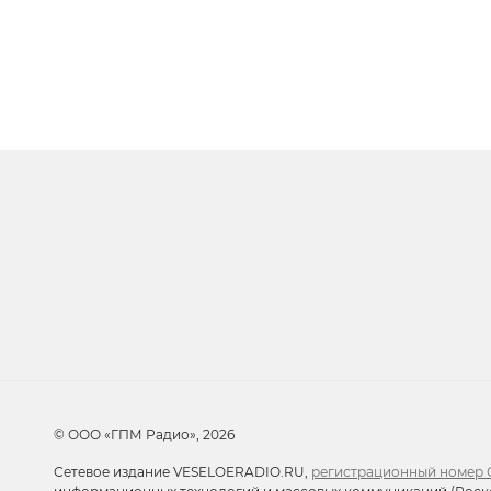
Очередь прослуши
Добавьте в очередь прослушивания другие 
© ООО «ГПМ Радио», 2026
Сетевое издание VESELOERADIO.RU,
регистрационный номер С