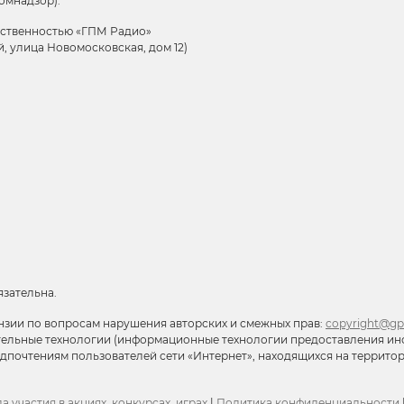
омнадзор).
тственностью «ГПМ Радио»
й, улица Новомосковская, дом 12)
язательна.
нзии по вопросам нарушения авторских и смежных прав:
copyright@gp
тельные технологии (информационные технологии предоставления ин
редпочтениям пользователей сети «Интернет», находящихся на террит
а участия в акциях, конкурсах, играх
|
Политика конфиденциальности