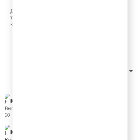
НЕРЕКЛАМА
Добро пожаловать на рынок выдуманных
товаров и услуг! Нерекламные ролики –
каждый день в эфире Юмор FM и в этом
подкасте!
Слушать с начала
сначала новые
Сортировка:
НЕРЕКЛАМА. Выпуск 50
00:03:32
НЕРЕКЛАМА. Выпуск 49
00:03:21