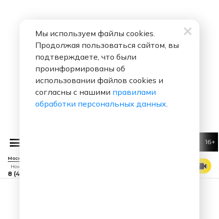
Мы используем файлы cookies.
Продолжая пользоваться сайтом, вы
подтверждаете, что были
проинформированы об
использовании файлов cookies и
согласны с нашими
правилами
обработки персональных данных
.
16+
Артур Пирожков
Самый красивый
Москва 88.7 FM
СМОТРЕТЬ ЭФИР
Номер прямого эфира
8 (495) 229 29 09