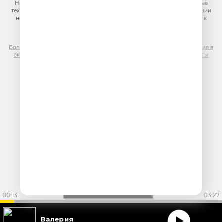
На информационном ресурсе (сайте) применяются рекомендательные
технологии (информационные технологии предоставления информации
на основе сбора, систематизации и анализа сведений, относящихся к
предпочтениям пользователей сети «Интернет», находящихся на
территории Российской Федерации)
Более подробная информация для правообладателей
|
Правила участия в
акциях, конкурсах, играх
|
Политика конфиденциальности
|
Результаты
СОУТ
|
Реклама на Юмор FM
.
00:14
03:27
Валерия