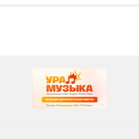
вания
записи программ