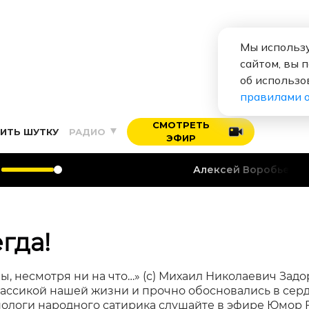
Мы использу
сайтом, вы 
об использо
правилами 
СМОТРЕТЬ
ИТЬ ШУТКУ
РАДИО
ЭФИР
Алексей Воробьев
Я тебя
гда!
мы, несмотря ни на что…» (с) Михаил Николаевич Задо
лассикой нашей жизни и прочно обосновались в сер
ологи народного сатирика слушайте в эфире Юмор 