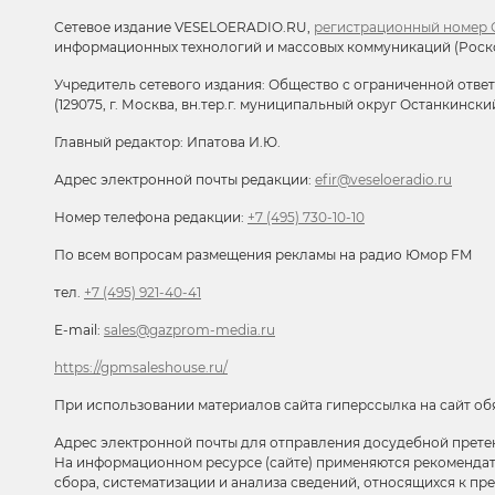
Сетевое издание VESELOERADIO.RU,
регистрационный номер С
информационных технологий и массовых коммуникаций (Роск
Учредитель сетевого издания: Общество с ограниченной отве
(129075, г. Москва, вн.тер.г. муниципальный округ Останкински
Главный редактор: Ипатова И.Ю.
Адрес электронной почты редакции:
efir@veseloeradio.ru
Номер телефона редакции:
+7 (495) 730-10-10
По всем вопросам размещения рекламы на радио Юмор FM
тел.
+7 (495) 921-40-41
E-mail:
sales@gazprom-media.ru
https://gpmsaleshouse.ru/
При использовании материалов сайта гиперссылка на сайт об
Адрес электронной почты для отправления досудебной прете
На информационном ресурсе (сайте) применяются рекоменда
сбора, систематизации и анализа сведений, относящихся к п