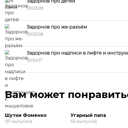
Задорнов про детей
00:03:09
Задорнов про же-разъём
00:03:58
Задорнов про надписи в лифте и инстру
00:04:17
Вам может понравить
Шутки Фоменко
Угарный папа
197 выпусков
68 выпусков