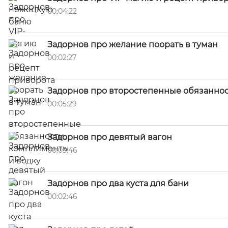
00:04:22
Задорнов про желание поорать в туман
00:02:27
Задорнов про второстепенные обязаннос
00:05:29
Задорнов про девятый вагон
00:03:46
Задорнов про два куста для бани
00:02:46