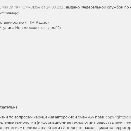
МИ Эл № ФС77-81954 от 24.09.2021
, выдано Федеральной службой по н
омнадзор).
тственностью «ГПМ Радио»
й, улица Новомосковская, дом 12)
язательна.
нзии по вопросам нарушения авторских и смежных прав:
copyright@gp
тельные технологии (информационные технологии предоставления ин
редпочтениям пользователей сети «Интернет», находящихся на террит