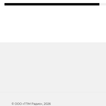
Очередь прослуши
Добавьте в очередь прослушивания другие 
© ООО «ГПМ Радио», 2026