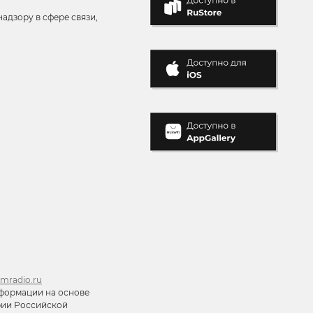
адзору в сфере связи,
mradio.ru
формации на основе
ории Российской