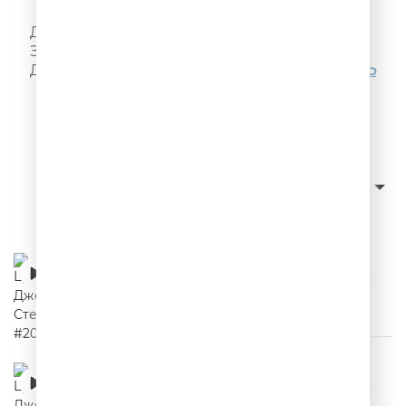
Я! Такого!! Не говорил!!!
Делай, как надо, как не надо - не делай!
Запомни, а то забудешь! Ещё больше цитат
Джейсона Стетхема можно послушать
ЗДЕСЬ
Слушать с начала
сначала новые
Сортировка:
Цитаты Джейсона Стетхема #20
00:02:18
Цитаты Джейсона Стетхема #19
00:02:35