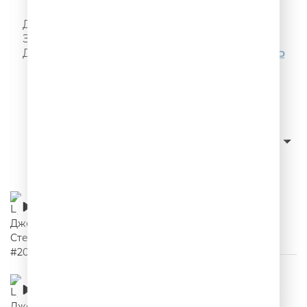
Я! Такого!! Не говорил!!!
Делай, как надо, как не надо - не делай!
Запомни, а то забудешь! Ещё больше цитат
Джейсона Стетхема можно послушать
ЗДЕСЬ
Слушать с начала
сначала новые
Сортировка:
Цитаты Джейсона Стетхема #20
00:02:18
Цитаты Джейсона Стетхема #19
00:02:35