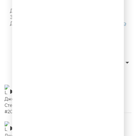
Я! Такого!! Не говорил!!!
Делай, как надо, как не надо - не делай!
Запомни, а то забудешь! Ещё больше цитат
Джейсона Стетхема можно послушать
ЗДЕСЬ
Слушать с начала
сначала новые
Сортировка:
Цитаты Джейсона Стетхема #20
00:02:18
Цитаты Джейсона Стетхема #19
00:02:35