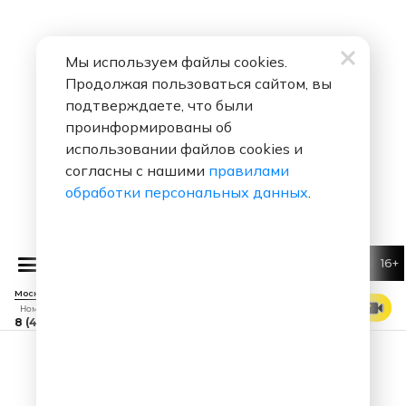
Мы используем файлы cookies.
Продолжая пользоваться сайтом, вы
подтверждаете, что были
проинформированы об
использовании файлов cookies и
согласны с нашими
правилами
обработки персональных данных
.
16+
Алексей Воробьев
Я тебя л
Москва 88.7 FM
СМОТРЕТЬ ЭФИР
Номер прямого эфира
8 (495) 229 29 09