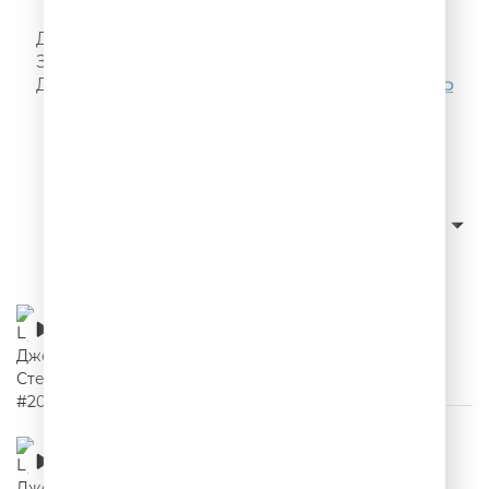
Я! Такого!! Не говорил!!!
Делай, как надо, как не надо - не делай!
Запомни, а то забудешь! Ещё больше цитат
Джейсона Стетхема можно послушать
ЗДЕСЬ
Слушать с начала
сначала новые
Сортировка:
Цитаты Джейсона Стетхема #20
00:02:18
Цитаты Джейсона Стетхема #19
00:02:35