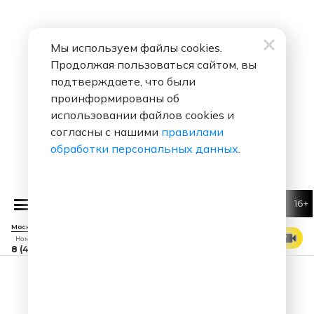
Мы используем файлы cookies.
Продолжая пользоваться сайтом, вы
подтверждаете, что были
проинформированы об
использовании файлов cookies и
согласны с нашими
правилами
обработки персональных данных
.
16+
Алексей Воробьев
Я тебя люблю
Москва 88.7 FM
СМОТРЕТЬ ЭФИР
Номер прямого эфира
8 (495) 229 29 09