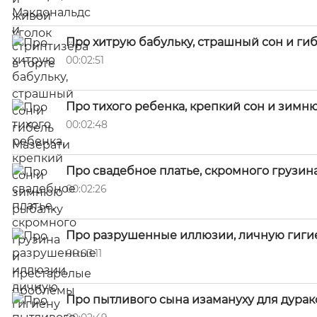
Про хитрую бабульку, страшный сон и ги
00:02:51
Про тихого ребенка, крепкий сон и зимн
00:02:48
Про свадебное платье, скромного грузи
00:02:26
Про разрушенные иллюзии, личную гиги
00:03:11
Про пытливого сына изамануху для дурак