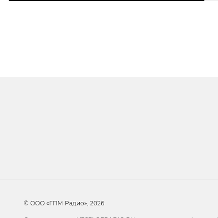
Очередь прослуши
Добавьте в очередь прослушивания другие 
© ООО «ГПМ Радио», 2026