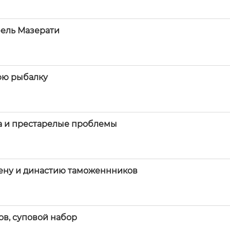
бель Мазерати
юю рыбалку
на и престарелые проблемы
ену и династию таможеннников
ов, суповой набор