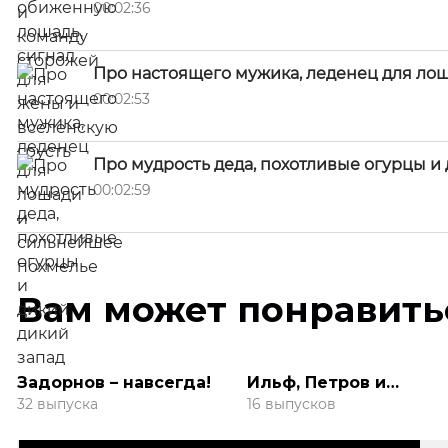
00:02:36
Про настоящего мужика, леденец для ло
00:02:53
Про мудрость деда, похотливые огурцы и
00:02:59
Вам может понравить
Задорнов – навсегда!
Ильф, Петров и
Бурунов! 12 стульев и
32 выпуска
16 выпусков
Золотой Теленок