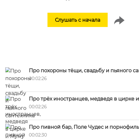
Слушать с начала
Про похороны тёщи, свадьбу и пьяного с
00:02:26
Про трёх иностранцев, медведя в цирке 
00:02:26
Про пивной бар, Поле Чудес и порнофил
00:02:30