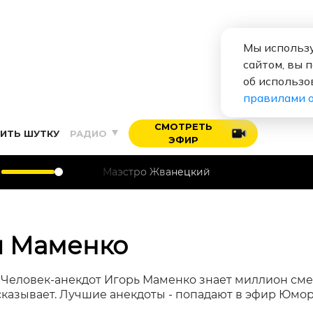
Мы использу
сайтом, вы 
об использо
правилами 
СМОТРЕТЬ
ИТЬ ШУТКУ
РАДИО
ЭФИР
Маэстро Жванецкий
я Маменко
.» Человек-анекдот Игорь Маменко знает миллион с
сказывает. Лучшие анекдоты - попадают в эфир Юмор