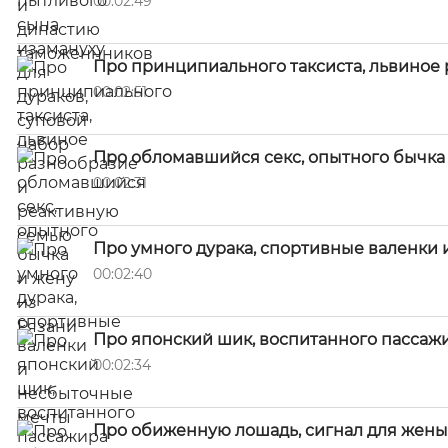
00:02:49
Про принципиального таксиста, львиное
00:02:51
Про обломавшийся секс, опытного бычка 
00:02:31
Про умного дурака, спортивные валенки
00:02:40
Про японский шик, воспитанного пассаж
00:02:34
Про обиженную лошадь, сигнал для жены