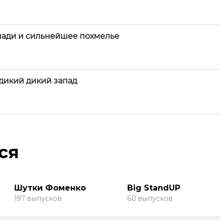
шади и сильнейшее похмелье
 дикий дикий запад
ся
Шутки Фоменко
Big StandUP
197 выпусков
60 выпусков