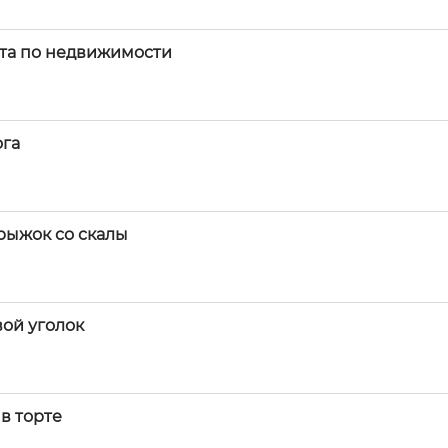
нта по недвижимости
ога
прыжок со скалы
вой уголок
в торте