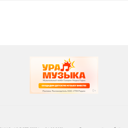
вания
записи программ