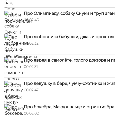
Про Олимпиаду, собаку Снуки и труп аге
00:02:45
Про любовника бабушки, джаз и проктол
00:02:32
Про еврея в самолёте, голого доктора и 
00:02:31
Про девушку в баре, чукчу-охотника и жи
00:02:47
Про боксёра, Макдональдс и стриптизёра 
00:02:02