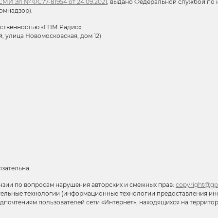
МИ Эл № ФС77-81954 от 24.09.2021
, выдано Федеральной службой по н
омнадзор).
тственностью «ГПМ Радио»
й, улица Новомосковская, дом 12)
язательна.
нзии по вопросам нарушения авторских и смежных прав:
copyright@gp
тельные технологии (информационные технологии предоставления ин
редпочтениям пользователей сети «Интернет», находящихся на террит