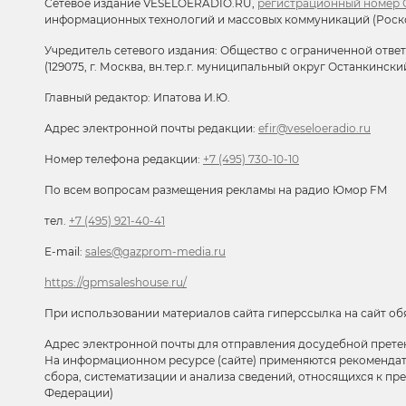
Сетевое издание VESELOERADIO.RU,
регистрационный номер С
информационных технологий и массовых коммуникаций (Роск
Учредитель сетевого издания: Общество с ограниченной отве
(129075, г. Москва, вн.тер.г. муниципальный округ Останкински
Главный редактор: Ипатова И.Ю.
Адрес электронной почты редакции:
efir@veseloeradio.ru
Номер телефона редакции:
+7 (495) 730-10-10
По всем вопросам размещения рекламы на радио Юмор FM
тел.
+7 (495) 921-40-41
E-mail:
sales@gazprom-media.ru
https://gpmsaleshouse.ru/
При использовании материалов сайта гиперссылка на сайт об
Адрес электронной почты для отправления досудебной прете
На информационном ресурсе (сайте) применяются рекоменда
сбора, систематизации и анализа сведений, относящихся к п
Федерации)