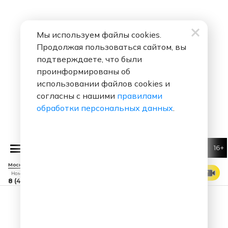
Мы используем файлы cookies.
Продолжая пользоваться сайтом, вы
подтверждаете, что были
проинформированы об
использовании файлов cookies и
согласны с нашими
правилами
обработки персональных данных
.
16+
Алексей Воробьев
Я тебя люблю
Москва 88.7 FM
СМОТРЕТЬ ЭФИР
Номер прямого эфира
8 (495) 229 29 09