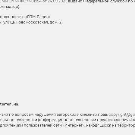
МИ Эл № ФС77-81954 от 24.09.2021
, выдано Федеральной службой по н
омнадзор).
тственностью «ГПМ Радио»
й, улица Новомосковская, дом 12)
язательна.
нзии по вопросам нарушения авторских и смежных прав:
copyright@gp
тельные технологии (информационные технологии предоставления ин
редпочтениям пользователей сети «Интернет», находящихся на террит