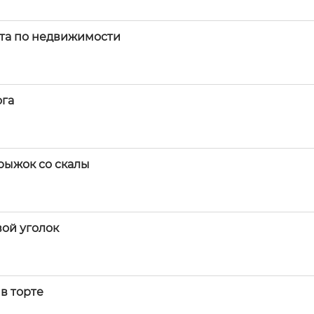
нта по недвижимости
ога
прыжок со скалы
вой уголок
в торте