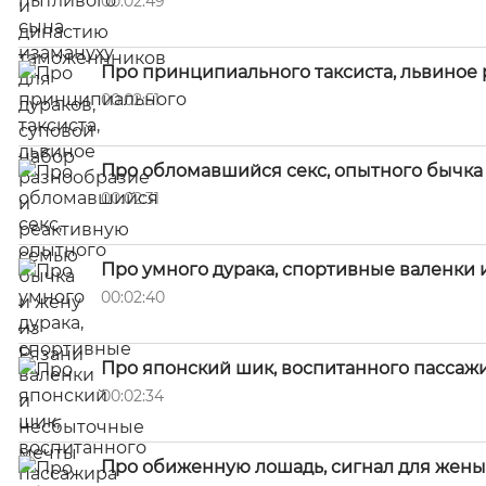
00:02:49
Про принципиального таксиста, львиное
00:02:51
Про обломавшийся секс, опытного бычка 
00:02:31
Про умного дурака, спортивные валенки
00:02:40
Про японский шик, воспитанного пассаж
00:02:34
Про обиженную лошадь, сигнал для жены