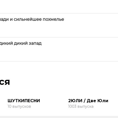
шади и сильнейшее похмелье
 дикий дикий запад
ся
ШУТКИПЕСНИ
2ЮЛИ / Две Юли
10 выпусков
1003 выпуска