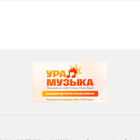
вания
записи программ