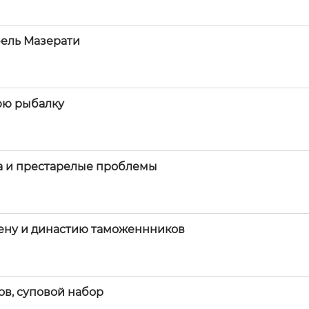
бель Мазерати
юю рыбалку
на и престарелые проблемы
ену и династию таможеннников
ов, суповой набор