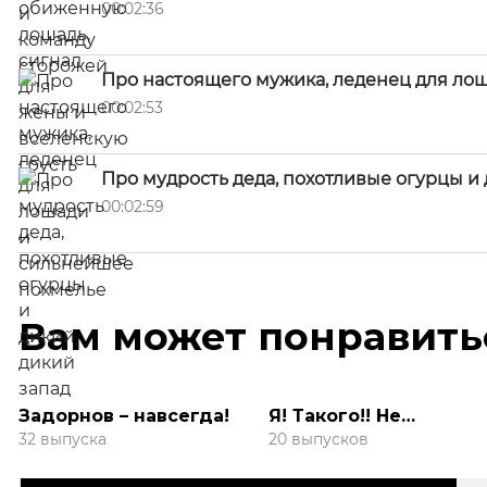
00:02:36
Про настоящего мужика, леденец для ло
00:02:53
Про мудрость деда, похотливые огурцы и
00:02:59
Вам может понравить
Задорнов – навсегда!
Я! Такого!! Не
говорил!!!
32 выпуска
20 выпусков