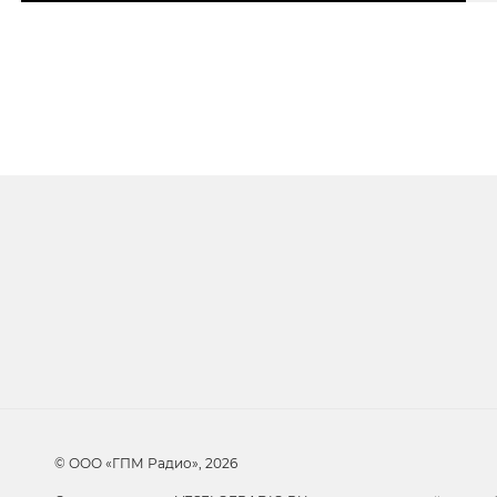
Очередь прослуши
Добавьте в очередь прослушивания другие 
© ООО «ГПМ Радио», 2026