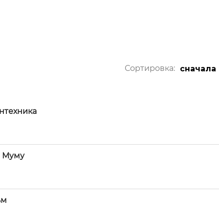
Сортировка:
сначала
антехника
и Муму
ьм