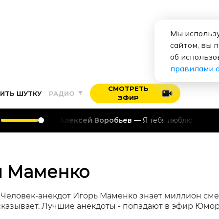
Мы использу
сайтом, вы 
об использо
правилами 
СМОТРЕТЬ
ИТЬ ШУТКУ
РАДИО
ЭФИР
Алексей Воробьев
Я тебя люблю
я Маменко
.» Человек-анекдот Игорь Маменко знает миллион с
сказывает. Лучшие анекдоты - попадают в эфир Юмор