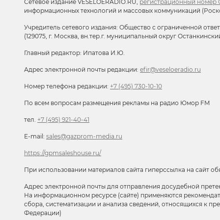
Сетевое издание VESELOERADIO.RU,
регистрационный номер С
информационных технологий и массовых коммуникаций (Роск
Учредитель сетевого издания: Общество с ограниченной отве
(129075, г. Москва, вн.тер.г. муниципальный округ Останкински
Главный редактор: Ипатова И.Ю.
Адрес электронной почты редакции:
efir@veseloeradio.ru
Номер телефона редакции:
+7 (495) 730-10-10
По всем вопросам размещения рекламы на радио Юмор FM
тел.
+7 (495) 921-40-41
E-mail:
sales@gazprom-media.ru
https://gpmsaleshouse.ru/
При использовании материалов сайта гиперссылка на сайт об
Адрес электронной почты для отправления досудебной прете
На информационном ресурсе (сайте) применяются рекоменда
сбора, систематизации и анализа сведений, относящихся к п
Федерации)