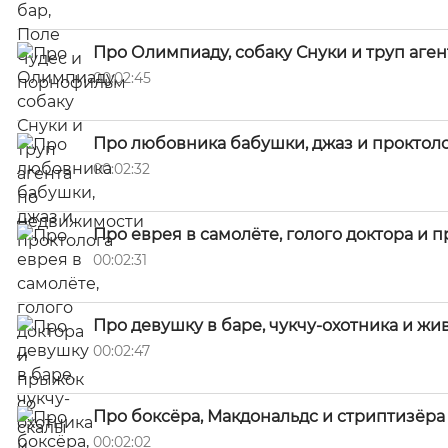
Про Олимпиаду, собаку Снуки и труп аге
00:02:45
Про любовника бабушки, джаз и проктол
00:02:32
Про еврея в самолёте, голого доктора и 
00:02:31
Про девушку в баре, чукчу-охотника и жи
00:02:47
Про боксёра, Макдональдс и стриптизёра 
00:02:02