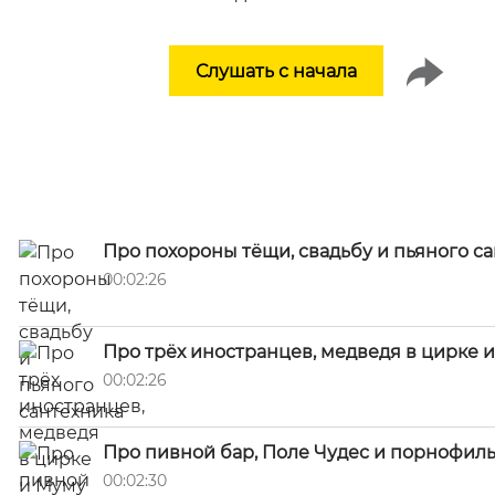
Слушать с начала
Про похороны тёщи, свадьбу и пьяного с
00:02:26
Про трёх иностранцев, медведя в цирке 
00:02:26
Про пивной бар, Поле Чудес и порнофил
00:02:30