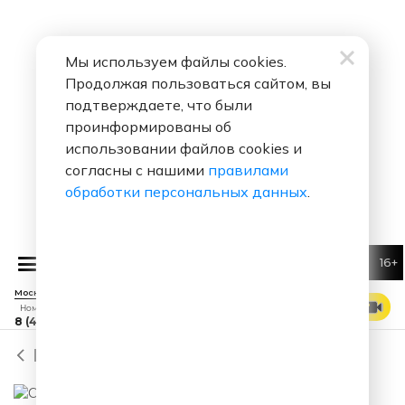
Мы используем файлы cookies.
Продолжая пользоваться сайтом, вы
подтверждаете, что были
проинформированы об
использовании файлов cookies и
согласны с нашими
правилами
обработки персональных данных
.
16+
DABRO
Давай запоём
Москва 88.7 FM
СМОТРЕТЬ ЭФИР
Номер прямого эфира
8 (495) 229 29 09
Назад