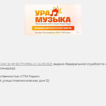
записи программ
МИ Эл № ФС77-81954 от 24.09.2021
, выдано Федеральной службой по н
омнадзор).
тственностью «ГПМ Радио»
й, улица Новомосковская, дом 12)