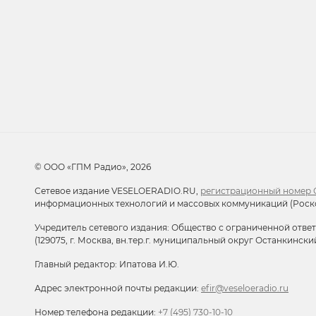
Добавьте в очередь прослушивания другие 
© ООО «ГПМ Радио», 2026
Сетевое издание VESELOERADIO.RU,
регистрационный номер С
информационных технологий и массовых коммуникаций (Роск
Учредитель сетевого издания: Общество с ограниченной отве
(129075, г. Москва, вн.тер.г. муниципальный округ Останкински
Главный редактор: Ипатова И.Ю.
Адрес электронной почты редакции:
efir@veseloeradio.ru
Номер телефона редакции:
+7 (495) 730-10-10