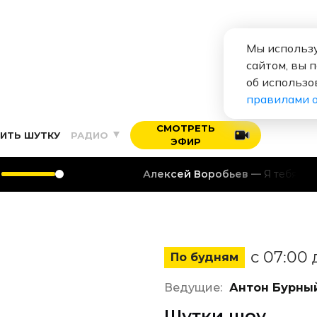
Мы использу
сайтом, вы 
об использо
правилами 
СМОТРЕТЬ
ИТЬ ШУТКУ
РАДИО
ЭФИР
Алексей Воробьев
Я тебя люблю
с 07:00 
По будням
Ведущие:
Антон Бурный
Шутки шоу