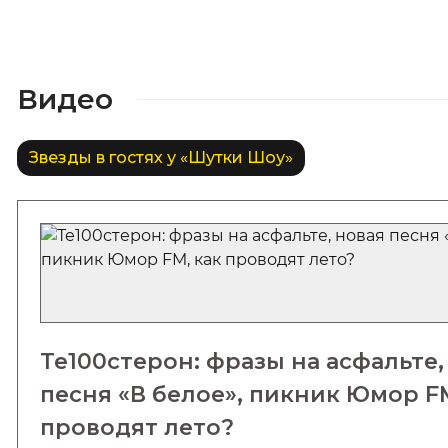
Видео
Звезды в гостях у «Шутки Шоу»
Те100стерон: фразы на асфальте,
песня «В белое», пикник Юмор FM
проводят лето?