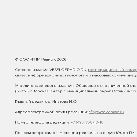
© ООО «ГПМ Радио», 2026
Сетевое издание VESELOERADIO.RU,
регистрационный номер 
связи, информационных технологий и массовых коммуникаци
Учредитель сетевого издания: Общество с ограниченной отв
(129075, г. Москва, вн.тер.г. муниципальный округ Останкинск
Главный редактор: Ипатова И.Ю.
Адрес электронной почты редакции:
efir@veseloeradio.ru
Номер телефона редакции:
+7 (495) 730-10-10
По всем вопросам размещения рекламы на радио Юмор FM