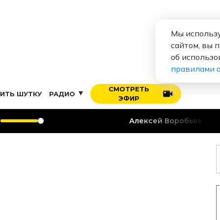
Мы использу
сайтом, вы 
об использо
правилами 
СМОТРЕТЬ
ИТЬ ШУТКУ
РАДИО
ЭФИР
Алексей Воробьев
Я теб