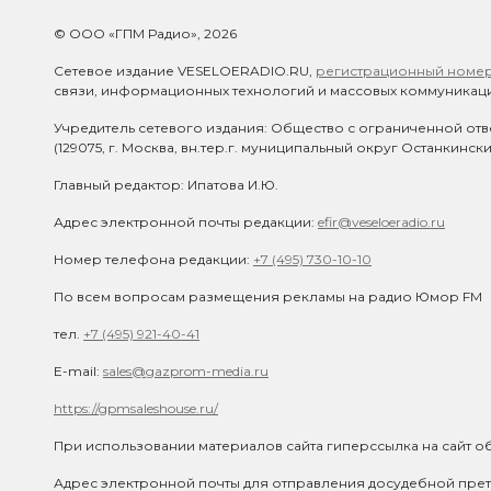
© ООО «ГПМ Радио», 2026
Сетевое издание VESELOERADIO.RU,
регистрационный номер 
связи, информационных технологий и массовых коммуникаци
Учредитель сетевого издания: Общество с ограниченной отв
(129075, г. Москва, вн.тер.г. муниципальный округ Останкинск
Главный редактор: Ипатова И.Ю.
Адрес электронной почты редакции:
efir@veseloeradio.ru
Номер телефона редакции:
+7 (495) 730-10-10
По всем вопросам размещения рекламы на радио Юмор FM
тел.
+7 (495) 921-40-41
E-mail:
sales@gazprom-media.ru
https://gpmsaleshouse.ru/
При использовании материалов сайта гиперссылка на сайт об
Адрес электронной почты для отправления досудебной прет