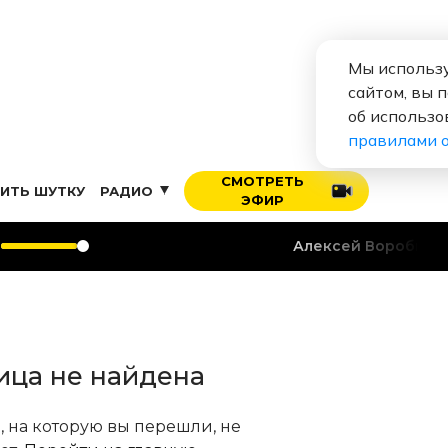
Мы использу
сайтом, вы 
об использо
правилами 
СМОТРЕТЬ
ИТЬ ШУТКУ
РАДИО
ЭФИР
Алексей Воробьев
Я
ица не найдена
, на которую вы перешли, не