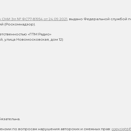
СМИ Эл № ФС77-81954 от 24.09.2021
, выдано Федеральной службой п
й (Роскомнадзор).
етственностью «ГПМ Радио»
ий, улица Новомосковская, дом 12)
язательна.
ензии по вопросам нарушения авторских и смежных прав:
copyright