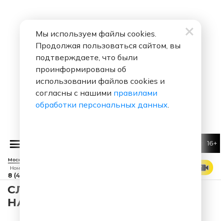
Мы используем файлы cookies.
Продолжая пользоваться сайтом, вы
подтверждаете, что были
проинформированы об
использовании файлов cookies и
согласны с нашими
правилами
обработки персональных данных
.
16+
Алексей Воробьев
Я тебя люблю
Москва 88.7 FM
СМОТРЕТЬ ЭФИР
Номер прямого эфира
8 (495) 229 29 09
СЛУШАТЬ ГРИГОРИЙ ЛЕПС -
НАТАЛИ