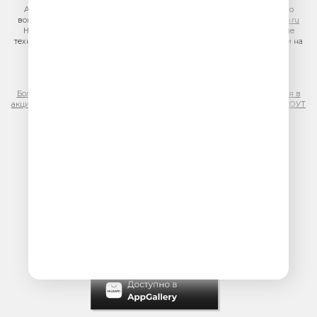
Адрес электронной почты для отправления досудебной претензии по
вопросам нарушения авторских и смежных прав:
copyright@gpmradio.ru
На информационном ресурсе (сайте) применяются рекомендательные
технологии (информационные технологии предоставления информации на
основе сбора, систематизации и анализа сведений, относящихся к
предпочтениям пользователей сети «Интернет», находящихся на
территории Российской Федерации)
Более подробная информация для правообладателей
|
Правила участия в
акциях, конкурсах, играх
|
Политика конфиденциальности
|
Результаты СОУТ
|
Реклама на Юмор FM
.