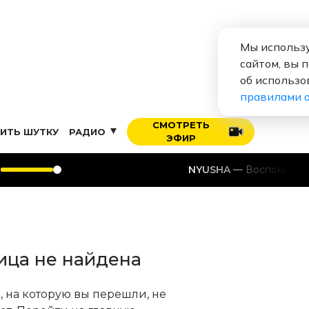
Мы использу
сайтом, вы 
об использо
правилами 
СМОТРЕТЬ
ИТЬ ШУТКУ
РАДИО
ЭФИР
NYUSHA
Воспоминание
ица не найдена
, на которую вы перешли, не