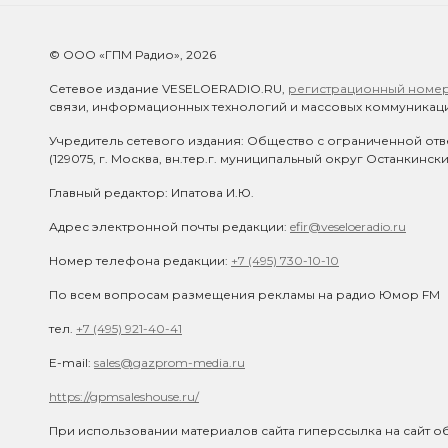
© ООО «ГПМ Радио», 2026
Сетевое издание VESELOERADIO.RU,
регистрационный номер 
связи, информационных технологий и массовых коммуникаци
Учредитель сетевого издания: Общество с ограниченной отв
(129075, г. Москва, вн.тер.г. муниципальный округ Останкинск
Главный редактор: Ипатова И.Ю.
Адрес электронной почты редакции:
efir@veseloeradio.ru
Номер телефона редакции:
+7 (495) 730-10-10
По всем вопросам размещения рекламы на радио Юмор FM
тел.
+7 (495) 921-40-41
E-mail:
sales@gazprom-media.ru
https://gpmsaleshouse.ru/
При использовании материалов сайта гиперссылка на сайт об