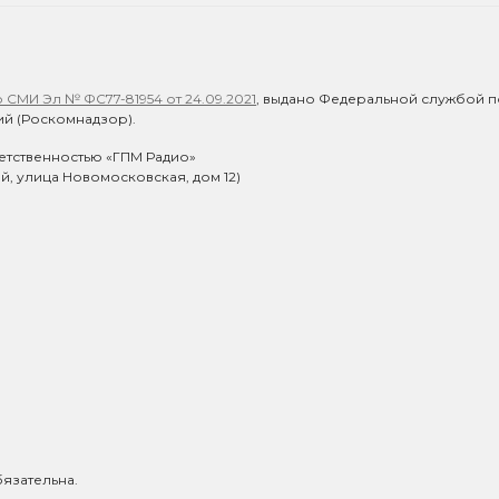
СМИ Эл № ФС77-81954 от 24.09.2021
, выдано Федеральной службой п
й (Роскомнадзор).
етственностью «ГПМ Радио»
ий, улица Новомосковская, дом 12)
язательна.