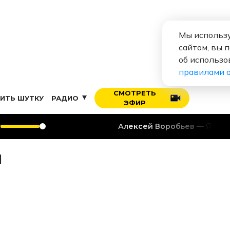
Мы использу
сайтом, вы 
об использо
правилами 
СМОТРЕТЬ
ИТЬ ШУТКУ
РАДИО
ЭФИР
Алексей Воробьев
Я тебя люблю
1