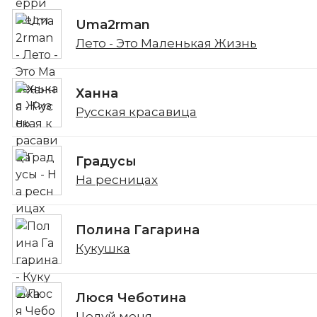
Uma2rman
Лето - Это Маленькая Жизнь
Ханна
Русская красавица
Градусы
На ресницах
Полина Гагарина
Кукушка
Люся Чеботина
Целуй меня