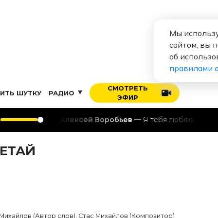
Мы использу
сайтом, вы 
об использо
правилами 
СМОТРЕТЬ
ИТЬ ШУТКУ
РАДИО
ЭФИР
Алексей Воробьев
Я тебя люблю
ЛЕТАЙ
Михайлов (Автор слов), Стас Михайлов (Композитор)