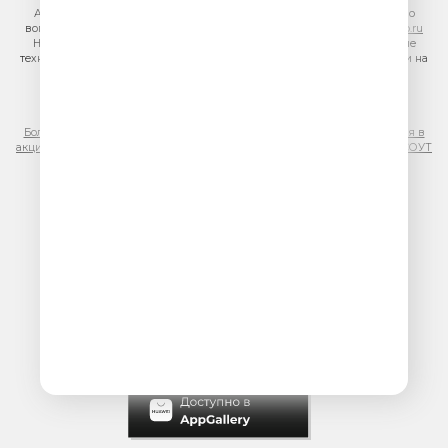
Адрес электронной почты для отправления досудебной претензии по
вопросам нарушения авторских и смежных прав:
copyright@gpmradio.ru
На информационном ресурсе (сайте) применяются рекомендательные
технологии (информационные технологии предоставления информации на
основе сбора, систематизации и анализа сведений, относящихся к
предпочтениям пользователей сети «Интернет», находящихся на
территории Российской Федерации)
Более подробная информация для правообладателей
|
Правила участия в
акциях, конкурсах, играх
|
Политика конфиденциальности
|
Результаты СОУТ
|
Реклама на Юмор FM
.