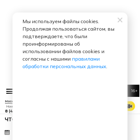
Мы используем файлы cookies.
Продолжая пользоваться сайтом, вы
подтверждаете, что были
проинформированы об
использовании файлов cookies и
согласны с нашими
правилами
обработки персональных данных
.
16+
 Воробьев
Я тебя люблю
Москва 88.7 FM
СМОТРЕТЬ ЭФИР
Номер прямого эфира
8 (495) 229 29 09
ЧТО ЗА ПЕСНЯ ЗВУЧАЛА В ЭФИРЕ?