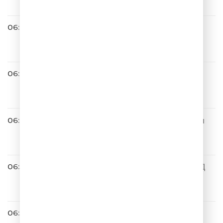
06:42
Те100стерон
Это Не Женщина
06:44
SEREBRO
Мало Тебя
06:46
Маша Распутина feat. Филип
п Киркоров
Роза Чайная
06:50
RIORINNA & KOBZOV & ЗВЕЗД
Ы РЯДОМ
Не Надо Печалиться
06:57
A’Studio