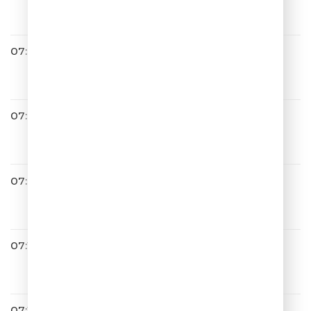
Папа, Мама
07:00
Filatov & Karas
Чилить
07:03
ОДНАЖДЫ В РОССИИ
07:08
Zvonkiy
Вот и всё
07:12
Лолита
9 Жизней
07:14