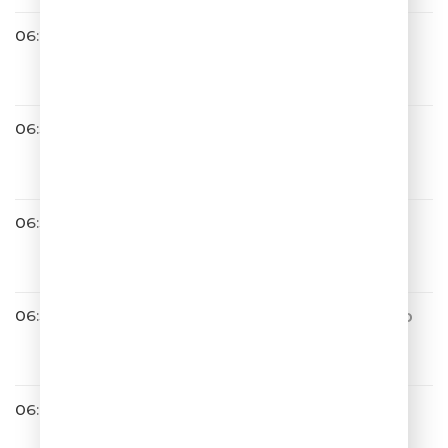
06:27
ANNA ASTI
Ночью на кухне
06:31
Шура
Не Верь Слезам
06:34
Фабрика
Любовь-матрёшка
06:37
Дима Билан & Мари Краймбр
ери
It s My Life
06:42
Хорошая Погода