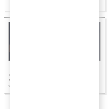
Новости
«Газпром-Медиа Холдинг» и «Первый канал»
снимут фильм «ХРУМ» с Бастой
22 июля 2026