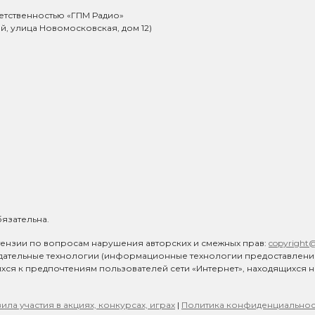
етственностью «ГПМ Радио»
ий, улица Новомосковская, дом 12)
язательна.
ензии по вопросам нарушения авторских и смежных прав:
copyright
дательные технологии (информационные технологии предоставлен
ихся к предпочтениям пользователей сети «Интернет», находящихся 
ила участия в акциях, конкурсах, играх
|
Политика конфиденциальнос