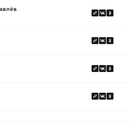
авлёв