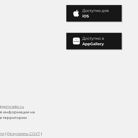
@gpmradio.ru
ия информации на
на территории
ти
|
Результаты СОУТ
|