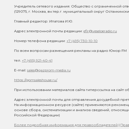
Учредитель сетевого издания: Общество с ограниченной отв
(129075, г. Москва, вн.тер.г. муниципальный округ Останкинск
Главный редактор: Ипатова И.Ю.
Адрес электронной почты редакции:
efir@veseloeradio.ru
Номер телефона редакции:
+7 (495) 730-10-10
По всем вопросам размещения рекламы на радио Юмор FM
тел.
+7 (495) 921-40-41
E-mail:
sales@gazprom-media.ru
https://gpmsaleshouse.ru/
При использовании материалов сайта гиперссылка на сайт об
Адрес электронной почты для отправления досудебной прет
На информационном ресурсе (сайте) применяются рекомен
основе сбора, систематизации и анализа сведений, относящ
Российской Федерации)
Более подробная информация для правообладателей
|
Прав