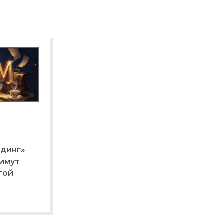
лдинг»
нимут
той